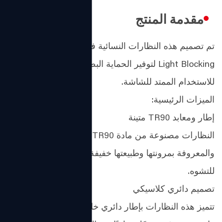
مقدمة المنتج
تم تصميم هذه النظارات النسائية فائقة الخفة TR90 Blue
Light Blocking لتوفير الحماية البصرية والراحة اليومية
للاستخدام الممتد للشاشة.
الميزات الرئيسية:
إطار ومعابد TR90 متينة
النظارات مصنوعة من مادة TR90 عالية الجودة،
والمعروفة بمرونتها وطبيعتها خفيفة الوزن ومقاومتها
للتشوه.
تصميم دائري كلاسيكي
تتميز هذه النظارات بإطار دائري خالد مع أنماط سطحية