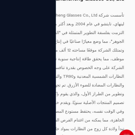
تأسست شركة Zhejiang Zhansheng Glasses Co., Ltd. في دوكياو،
لينهاي، تايتشو في عام 2004. وبعد أكثر من عقدين من التطوير،
التزمت بفلسفة التطوير المتمثلة في "الجودة كأساس والابتكار باعتباره
الجوهر"، مما وضع معيارًا صناعيًا في إنتاج النظارات.
وتمتلك الشركة موقعًا مساحته 12 ألف متر مربع ويعمل بها 300
موظف، مما يحقق طاقة إنتاجية سنوية تزيد عن 4 ملايين زوج. وتتمتع
الشركة على وجه الخصوص بقدرة تنافسية أساسية في تصنيع
النظارات الشمسية المعدنية وTR90 والنظارات الشمسية الورقية
والنظارات المضادة للضوء الأزرق. تم تجهيز المؤسسة بفريق بحث
وتطوير من الطراز الأول، والذي يقوم بإكمال مئات من تكرارات
تصميم المنتجات الأصلية سنويًا. ويقدم خدمات مخصصة فردية لعملائه.
وفي الوقت نفسه، يحتفظ مستودع المصنع بملايين المخزونات
الجاهزة، مما يمكنه من اغتنام الفرص السوقية للعملاء بسرعة.
تبدأ ولادة كل زوج من النظارات بمواد خام مختارة بعناية. في ورشة