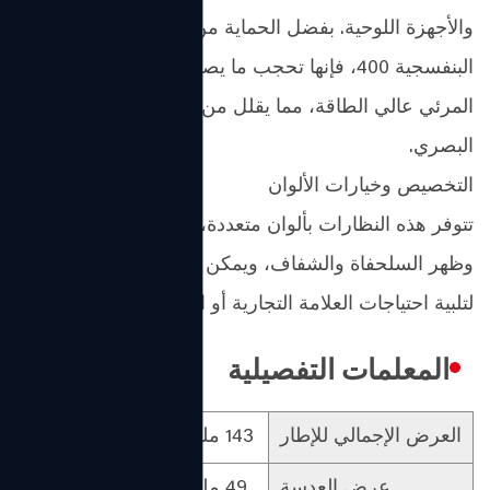
والأجهزة اللوحية. بفضل الحماية من الأشعة فوق
البنفسجية 400، فإنها تحجب ما يصل إلى 99% من الضوء
المرئي عالي الطاقة، مما يقلل من إجهاد العين والتعب
البصري.
التخصيص وخيارات الألوان
تتوفر هذه النظارات بألوان متعددة، بما في ذلك الأسود
وظهر السلحفاة والشفاف، ويمكن تخصيصها بشعارك
لتلبية احتياجات العلامة التجارية أو الاحتياجات الترويجية.
المعلمات التفصيلية
العرض الإجمالي للإطار
143 ملم
مادة العدسة
عرض العدسة
49 ملم
مادة الإطار الأمامي