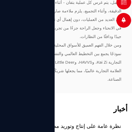
العمل، يتم غرس كل عملية بتفان - أثناء التلميع، تتم متابعة اللمسة
الدقيقة، وأثناء التجميع، يلزم ملاءمة صارمة. يتم التحكم بشكل صارم
في العديد من العمليات، دون إهمال أي تفاصيل، فقط لدمج الجودة
في الانحناء وجعل الراحة جزءًا من تجربة الارتداء، مما يخلق زوجًا
جيدًا ودافئًا من النظارات.
ومن خلال الفهم العميق للأسواق المحلية والدولية، شكلت الشركة
نموذجًا يجمع بين التخطيط العالمي والتشغيل المحلي. وتشمل علاماتها
التجارية Kai Zi، وHAVVS، وGentle Little Deer. تتم تغطية خدمات
العلامة التجارية عالميًا، مما يجعلها شريكًا تعاونيًا موثوقًا به في
الصناعة.
أخبار
نظرة عامة على إنتاج وتوريد مصنع إطارات النظارات