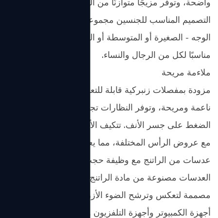
واضحة، وتوفر مزيجًا متوازنًا من البساطة والأناقة. يناسب
التصميم المناسب للجنسين مجموعة واسعة من أشكال
الوجه - الصغيرة أو المتوسطة أو الكبيرة - مما يجعله
مناسبًا لكل من الرجال والنساء.
ملاءمة مريحة
مزودة بمفصلات زنبركية قابلة للتعديل ومنصات أنف
ناعمة ومريحة، وتوفر النظارات تجربة ارتداء مريحة دون
الضغط على جسر الأنف. تتكيف الأذرع الزنبركية بسهولة
مع عروض الرأس المختلفة، مما يعزز الثبات والراحة.
عدسات من الراتنج مع وظيفة حجب الضوء الأزرق
العدسات مصنوعة من مادة الراتنج عالية الشفافية، وهي
مصممة لتعكس وترشح الضوء الأزرق الضار المنبعث من
أجهزة الكمبيوتر وأجهزة التلفزيون والهواتف الذكية