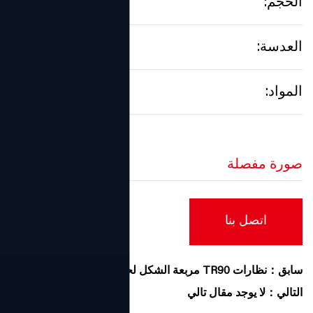
الحجم:
49口20-146
العدسة:
تكييف
المواد:
TR90
صورة مفصلة
اتصل بنا
سابق：نظارات TR90 مربعة الشكل لحجب الضوء الأزرق
التالي：لا يوجد مقال تالي