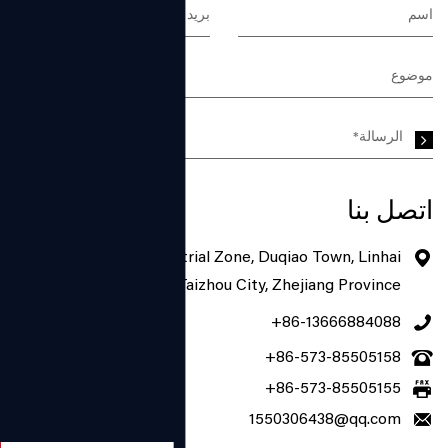
اتصل بنا
No. 7-1, Dengtou Industrial Zone, Duqiao Town, Linhai
City, Taizhou City, Zhejiang Province
+86-13666884088
+86-573-85505158
+86-573-85505155
1550306438@qq.com