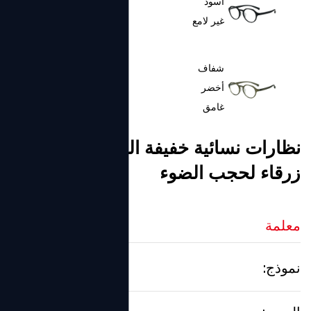
أسود
غير لامع
شفاف
أخضر
غامق
نظارات نسائية خفيفة الوزن TR90
شفاف
زرقاء لحجب الضوء
معلمة
نموذج:
F1001