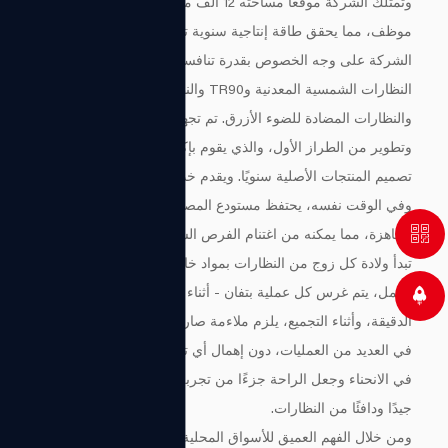
وتمتلك الشركة موقعًا مساحته 12 ألف متر مربع ويعمل بها 300
موظف، مما يحقق طاقة إنتاجية سنوية تزيد عن 4 ملايين زوج. وتتمتع
الشركة على وجه الخصوص بقدرة تنافسية أساسية في تصنيع
النظارات الشمسية المعدنية وTR90 والنظارات الشمسية الورقية
والنظارات المضادة للضوء الأزرق. تم تجهيز المؤسسة بفريق بحث
وتطوير من الطراز الأول، والذي يقوم بإكمال مئات من تكرارات
تصميم المنتجات الأصلية سنويًا. ويقدم خدمات مخصصة فردية لعملائه.
وفي الوقت نفسه، يحتفظ مستودع المصنع بملايين المخزونات
الجاهزة، مما يمكنه من اغتنام الفرص السوقية للعملاء بسرعة.
تبدأ ولادة كل زوج من النظارات بمواد خام مختارة بعناية. في ورشة
العمل، يتم غرس كل عملية بتفان - أثناء التلميع، تتم متابعة اللمسة
الدقيقة، وأثناء التجميع، يلزم ملاءمة صارمة. يتم التحكم بشكل صارم
في العديد من العمليات، دون إهمال أي تفاصيل، فقط لدمج الجودة
في الانحناء وجعل الراحة جزءًا من تجربة الارتداء، مما يخلق زوجًا
جيدًا ودافئًا من النظارات.
ومن خلال الفهم العميق للأسواق المحلية والدولية، شكلت الشركة