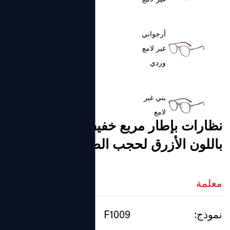
غير لامع
أرجواني
غير لامع
وردي
بني غير
لامع
نظارات بإطار مربع خفيف للجنسين
باللون الأزرق لحجب الضوء
معلمة
نموذج:
F1009