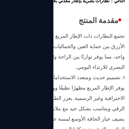
التالي：نظارات بصرية بإطار معدني بلاستيكي دائري كبير
مقدمة المنتج
تجمع النظارات ذات الإطار المربع الخفيف للجنسين باللون
الأزرق بين حماية العين والجماليات الحديثة في تصميم
واحد، مما يوفر توازنًا بين الراحة والمتانة والوضوح
البصري للارتداء اليومي.
1. تصميم حديث ومتعدد الاستخدامات
يوفر الإطار المربع مظهرًا نظيفًا وواثقًا ومناسبًا للإعدادات
الاحترافية وغير الرسمية. يعزز الطراز ذو الحواف الضيقة
الرقي ويتناسب بشكل جيد مع ملابس المكتب، بينما
يضيف خيار الحافة الأوسع لمسة عصرية لأزياء الشارع أو