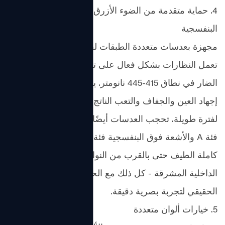
4. حماية متقدمة من الضوء الأزرق والأشعة فوق
البنفسجية
مجهزة بعدسات متعددة الطبقات لحجب الضوء الأزرق،
تعمل النظارات بشكل فعال على تصفية الضوء الأزرق
الضار في نطاق 415-445 نانومتر. يساعد ذلك على تقليل
إجهاد العين والجفاف والتعب الناتج عن التعرض للشاشة
لفترة طويلة. تحجب العدسات أيضًا الأشعة فوق البنفسجية
فئة A والأشعة فوق البنفسجية فئة B، مما يوفر حماية
كاملة الطيف حتى بالقرب من النوافذ أو في البيئات
الداخلية المشرقة - كل ذلك مع الحفاظ على إدراك الألوان
الحقيقي لتجربة بصرية دقيقة.
5. خيارات ألوان متعددة