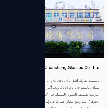
Zhejiang Zhansheng Glasses Co., Ltd.
تأسست شركة Zhejiang Zhansheng Glasses Co., Ltd. في دوكياو،
لينهاي، تايتشو في عام 2004. وبعد أكثر من عقدين من التطوير،
التزمت بفلسفة التطوير المتمثلة في "الجودة كأساس والابتكار باعتباره
الجوهر"، مما وضع معيارًا صناعيًا في إنتاج النظارات.