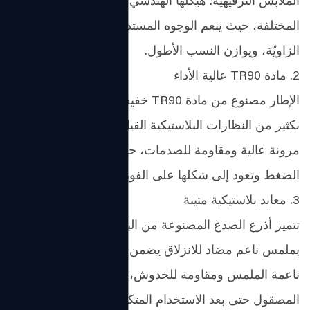
الملابس الترفيهية. هيكلها الهندسي يبرز أشكال الوجه
المختلفة، حيث ينعم الوجوه المستديرة، ويحدد الخطوط
الزاويّة، ويوازن النسب الأطول.
2. مادة TR90 عالية الأداء
الإطار مصنوع من مادة TR90 خفيفة الوزن، ويزن أقل
بكثير من النظارات البلاستيكية القياسية. توفر هذه المادة
مرونة عالية ومقاومة للصدمات، حيث تنحني قليلًا تحت
الضغط وتعود إلى شكلها على الفور.
3. معابد بلاستيكية متينة
تتميز أذرع الصدغ المصنوعة من البلاستيك والفولاذ
بملمس ناعم مضاد للانزلاق يضمن ملاءمة آمنة. فهي
ناعمة الملمس ومقاومة للخدوش، وتحافظ على مظهرها
المصقول حتى بعد الاستخدام المتكرر.