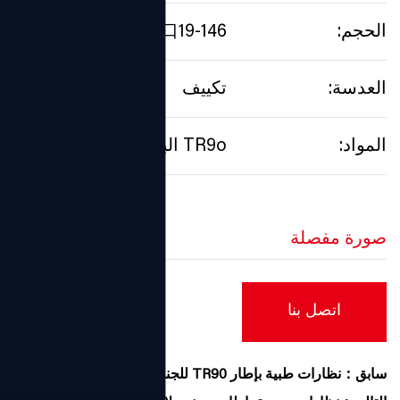
الحجم:
50口19-146
العدسة:
تكييف
المواد:
TR9o البلاستيك الصلب
صورة مفصلة
اتصل بنا
سابق：نظارات طبية بإطار TR90 للجنسين