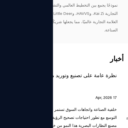
نموذجًا يجمع بين التخطيط العالمي والتشغيل المحلي. وتشمل علاماتها
التجارية Kai Zi، وHAVVS، وGentle Little Deer. تتم تغطية خدمات
العلامة التجارية عالميًا، مما يجعلها شريكًا تعاونيًا موثوقًا به في
الصناعة.
أخبار
نظرة عامة على تصنيع وتوريد مصنع النظارات البصرية
17 Apr, 2026
خلفية الصناعة واتجاهات السوق تستمر صناعة النظارات البصرية في
التوسع مع تطور احتياجات تصحيح الرؤية وتفضيلات نمط الحياة معًا. يدعم
مصنع النظارات البصرية هذا النمو من خلال إنتاج...