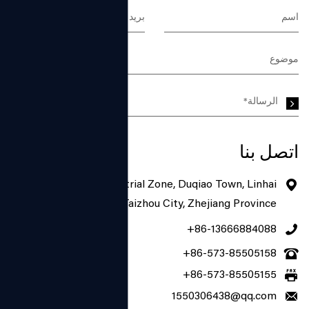
اتصل بنا
No. 7-1, Dengtou Industrial Zone, Duqiao Town, Linhai
City, Taizhou City, Zhejiang Province
+86-13666884088
+86-573-85505158
+86-573-85505155
1550306438@qq.com