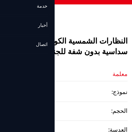
خدمة
أخبار
النظارات الشمسية الكورية نمط
اتصال
سداسية بدون شفة للجنسين
معلمة
نموذج:
S5520
الحجم:
62口15-145
العدسة:
2.0 نولين