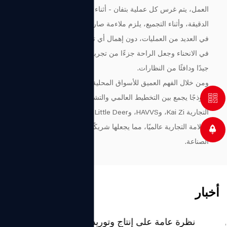
العمل، يتم غرس كل عملية بتفان - أثناء التلميع، تتم متابعة اللمسة
الدقيقة، وأثناء التجميع، يلزم ملاءمة صارمة. يتم التحكم بشكل صارم
في العديد من العمليات، دون إهمال أي تفاصيل، فقط لدمج الجودة
في الانحناء وجعل الراحة جزءًا من تجربة الارتداء، مما يخلق زوجًا
جيدًا ودافئًا من النظارات.
ومن خلال الفهم العميق للأسواق المحلية والدولية، شكلت الشركة
نموذجًا يجمع بين التخطيط العالمي والتشغيل المحلي. وتشمل علاماتها
التجارية Kai Zi، وHAVVS، وGentle Little Deer. تتم تغطية خدمات
العلامة التجارية عالميًا، مما يجعلها شريكًا تعاونيًا موثوقًا به في
الصناعة.
أخبار
نظرة عامة على إنتاج وتوريد مصنع إطارات النظارات