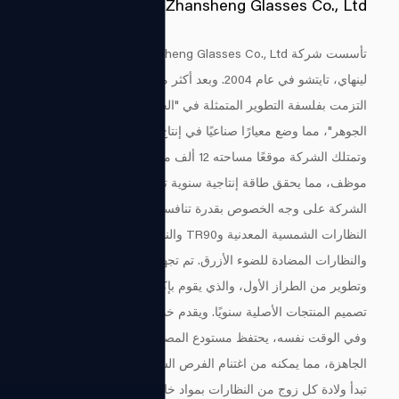
Zhejiang Zhansheng Glasses Co., Ltd.
تأسست شركة Zhejiang Zhansheng Glasses Co., Ltd. في دوكياو،
لينهاي، تايتشو في عام 2004. وبعد أكثر من عقدين من التطوير،
التزمت بفلسفة التطوير المتمثلة في "الجودة كأساس والابتكار باعتباره
الجوهر"، مما وضع معيارًا صناعيًا في إنتاج النظارات.
وتمتلك الشركة موقعًا مساحته 12 ألف متر مربع ويعمل بها 300
موظف، مما يحقق طاقة إنتاجية سنوية تزيد عن 4 ملايين زوج. وتتمتع
الشركة على وجه الخصوص بقدرة تنافسية أساسية في تصنيع
النظارات الشمسية المعدنية وTR90 والنظارات الشمسية الورقية
والنظارات المضادة للضوء الأزرق. تم تجهيز المؤسسة بفريق بحث
وتطوير من الطراز الأول، والذي يقوم بإكمال مئات من تكرارات
تصميم المنتجات الأصلية سنويًا. ويقدم خدمات مخصصة فردية لعملائه.
وفي الوقت نفسه، يحتفظ مستودع المصنع بملايين المخزونات
الجاهزة، مما يمكنه من اغتنام الفرص السوقية للعملاء بسرعة.
تبدأ ولادة كل زوج من النظارات بمواد خام مختارة بعناية. في ورشة