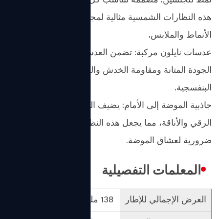
نمط للجنسين: مصممة لتناسب كل من الرجال والنساء،
هذه النظارات الشمسية مثالية لمجموعة واسعة من
الأنماط والملابس.
عدسات نايلون مركبة: تضمن العدسات المركبة عالية
الجودة المتانة ومقاومة الخدش والحماية من الأشعة فوق
البنفسجية.
جاذبية الموضة إلى الأمام: يضيف النمط الكوري لمسة من
الرقي والأناقة، مما يجعل هذه النظارات الشمسية
ضرورية لعشاق الموضة.
المعلمات التفصيلية
العرض الإجمالي للإطار
138 ملم
مادة العدسة