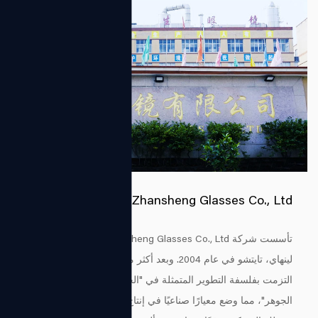
Zhejiang Zhansheng Glasses Co., Ltd.
تأسست شركة Zhejiang Zhansheng Glasses Co., Ltd. في دوكياو،
لينهاي، تايتشو في عام 2004. وبعد أكثر من عقدين من التطوير،
التزمت بفلسفة التطوير المتمثلة في "الجودة كأساس والابتكار باعتباره
الجوهر"، مما وضع معيارًا صناعيًا في إنتاج النظارات.