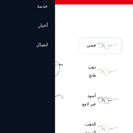
خدمة
أخبار
اتصال
فضي
ذهب
فاتح
أسود
غير لامع
الذهب