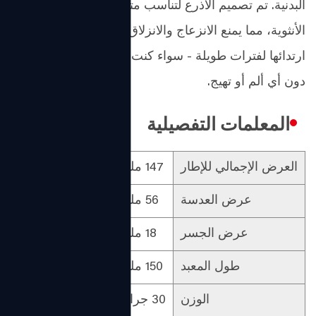
البدنية. تم تصميم الأذرع لتناسب متوسط ​​مسافة الأذن
الأنثوية، مما يمنع الانزعاج والانزلاق، حتى تتمكن من
ارتدائها لفترات طويلة - سواء كنت تعمل أو تسترخي -
دون أي ألم أو تهيج.
المعلمات التفصيلية
العرض الإجمالي للإطار
147 ملم
مادة العدسة
عرض العدسة
56 ملم
مادة الإطار الأمامي
عرض الجسر
18 ملم
مادة المعبد
طول المعبد
150 ملم
الجنس
الوزن
30 جرام
التصميم