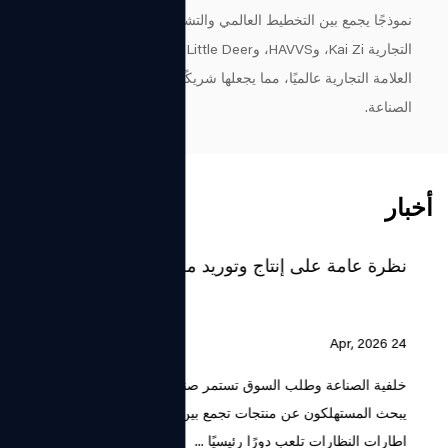
نموذجًا يجمع بين التخطيط العالمي والتشغيل المحلي. وتشمل علاماتها
التجارية Kai Zi، وHAVVS، وGentle Little Deer. تتم تغطية خدمات
العلامة التجارية عالميًا، مما يجعلها شريكًا تعاونيًا موثوقًا به في
الصناعة.
أخبار
نظرة عامة على إنتاج وتوريد مصنع إطارات النظارات
24 Apr, 2026
خلفية الصناعة وطلب السوق تستمر صناعة النظارات في النمو حيث
يبحث المستهلكون عن منتجات تجمع بين تصحيح الرؤية والأناقة. ان مصنع
اطارات النظارات تلعب دورًا رئيسيًا ...