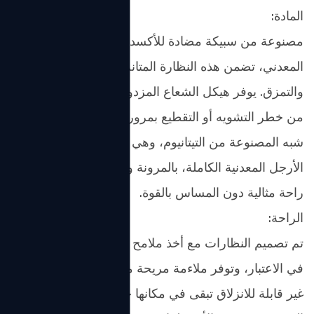
المادة:
مصنوعة من سبيكة مضادة للأكسدة عالية الجودة للإطار
المعدني، تضمن هذه النظارة المتانة ومقاومة التآكل
والتمزق. يوفر هيكل الشعاع المزدوج ثباتًا إضافيًا، مما يقلل
من خطر التشويه أو التقطيع بمرور الوقت. تتميز الأذرع
شبه المصنوعة من التيتانيوم، وهي أخف بنسبة 30% من
الأرجل المعدنية الكاملة، بالمرونة والمرونة، مما يوفر
راحة مثالية دون المساس بالقوة.
الراحة:
تم تصميم النظارات مع أخذ ملامح الوجه الخاصة بالنساء
في الاعتبار، وتوفر ملاءمة مريحة مع وسادات أنف ناعمة
غير قابلة للانزلاق تبقى في مكانها حتى أثناء الأنشطة