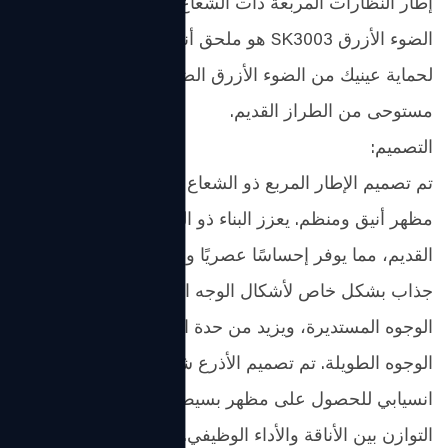
إطار النظارات المربعة ذات الشعاع المزدوج للنساء ذو ​​
الضوء الأزرق SK3003 هو ملحق أنيق وعملي مصمم
لحماية عينيك من الضوء الأزرق الضار مع توفير مظهر أنيق
مستوحى من الطراز القديم.
التصميم:
تم تصميم الإطار المربع ذو الشعاع المزدوج بدقة لتوفير
مظهر أنيق ومنظم. يعزز البناء ذو ​​الشعاعين المظهر
القديم، مما يوفر إحساسًا عصريًا وعتيقًا. هذا التصميم
جذاب بشكل خاص لأشكال الوجه المختلفة: فهو يضيق
الوجوه المستديرة، ويزيد من حدة الوجوه المربعة، ويوازن
الوجوه الطويلة. تم تصميم الأذرع شبه التيتانيوم بشكل
انسيابي للحصول على مظهر بسيط، مع الحفاظ على
التوازن بين الأناقة والأداء الوظيفي.