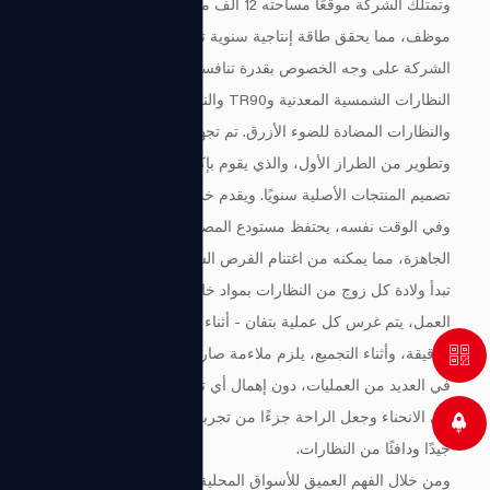
وتمتلك الشركة موقعًا مساحته 12 ألف متر مربع ويعمل بها 300
موظف، مما يحقق طاقة إنتاجية سنوية تزيد عن 4 ملايين زوج. وتتمتع
الشركة على وجه الخصوص بقدرة تنافسية أساسية في تصنيع
النظارات الشمسية المعدنية وTR90 والنظارات الشمسية الورقية
والنظارات المضادة للضوء الأزرق. تم تجهيز المؤسسة بفريق بحث
وتطوير من الطراز الأول، والذي يقوم بإكمال مئات من تكرارات
تصميم المنتجات الأصلية سنويًا. ويقدم خدمات مخصصة فردية لعملائه.
وفي الوقت نفسه، يحتفظ مستودع المصنع بملايين المخزونات
الجاهزة، مما يمكنه من اغتنام الفرص السوقية للعملاء بسرعة.
تبدأ ولادة كل زوج من النظارات بمواد خام مختارة بعناية. في ورشة
العمل، يتم غرس كل عملية بتفان - أثناء التلميع، تتم متابعة اللمسة
الدقيقة، وأثناء التجميع، يلزم ملاءمة صارمة. يتم التحكم بشكل صارم
في العديد من العمليات، دون إهمال أي تفاصيل، فقط لدمج الجودة
في الانحناء وجعل الراحة جزءًا من تجربة الارتداء، مما يخلق زوجًا
جيدًا ودافئًا من النظارات.
ومن خلال الفهم العميق للأسواق المحلية والدولية، شكلت الشركة