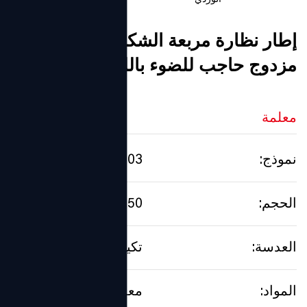
الوردي
إطار نظارة مربعة الشكل للنساء بإطار
مزدوج حاجب للضوء باللون الأزرق
معلمة
نموذج:
SK3003
الحجم:
56口18-150
العدسة:
تكييف
المواد:
معدن β-التيتانيوم